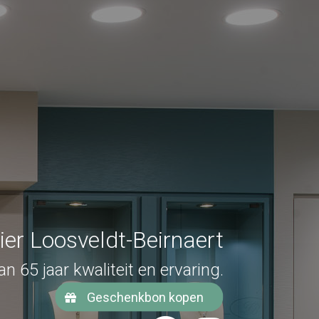
ier Loosveldt-Beirnaert
n 65 jaar kwaliteit en ervaring.
Geschenkbon kopen