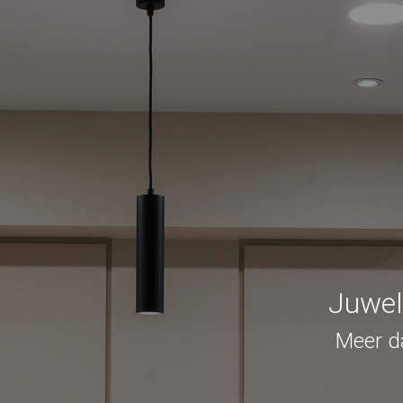
Juwel
Meer da